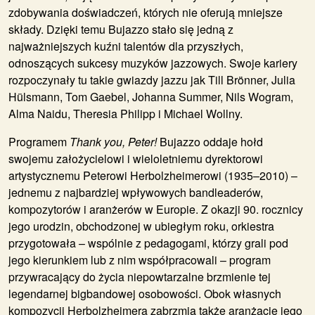
zdobywania doświadczeń, których nie oferują mniejsze
składy. Dzięki temu Bujazzo stało się jedną z
najważniejszych kuźni talentów dla przyszłych,
odnoszących sukcesy muzyków jazzowych. Swoje kariery
rozpoczynały tu takie gwiazdy jazzu jak Till Brönner, Julia
Hülsmann, Tom Gaebel, Johanna Summer, Nils Wogram,
Alma Naidu, Theresia Philipp i Michael Wollny.
Programem
Thank you, Peter!
Bujazzo oddaje hołd
swojemu założycielowi i wieloletniemu dyrektorowi
artystycznemu Peterowi Herbolzheimerowi (1935–2010) –
jednemu z najbardziej wpływowych bandleaderów,
kompozytorów i aranżerów w Europie. Z okazji 90. rocznicy
jego urodzin, obchodzonej w ubiegłym roku, orkiestra
przygotowała – wspólnie z pedagogami, którzy grali pod
jego kierunkiem lub z nim współpracowali – program
przywracający do życia niepowtarzalne brzmienie tej
legendarnej bigbandowej osobowości. Obok własnych
kompozycji Herbolzheimera zabrzmią także aranżacje jego