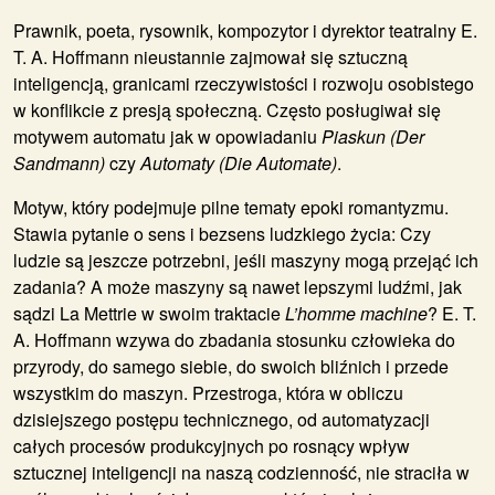
Prawnik, poeta, rysownik, kompozytor i dyrektor teatralny E.
T. A. Hoffmann nieustannie zajmował się sztuczną
inteligencją, granicami rzeczywistości i rozwoju osobistego
w konflikcie z presją społeczną. Często posługiwał się
motywem automatu jak w opowiadaniu
Piaskun (Der
Sandmann)
czy
Automaty (Die Automate)
.
Motyw, który podejmuje pilne tematy epoki romantyzmu.
Stawia pytanie o sens i bezsens ludzkiego życia: Czy
ludzie są jeszcze potrzebni, jeśli maszyny mogą przejąć ich
zadania? A może maszyny są nawet lepszymi ludźmi, jak
sądzi La Mettrie w swoim traktacie
L’homme machine
? E. T.
A. Hoffmann wzywa do zbadania stosunku człowieka do
przyrody, do samego siebie, do swoich bliźnich i przede
wszystkim do maszyn. Przestroga, która w obliczu
dzisiejszego postępu technicznego, od automatyzacji
całych procesów produkcyjnych po rosnący wpływ
sztucznej inteligencji na naszą codzienność, nie straciła w