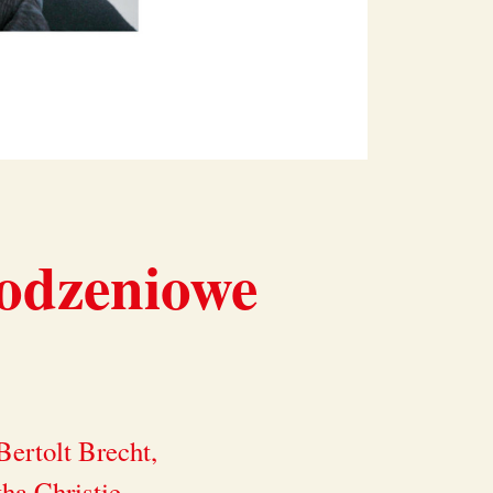
rodzeniowe
ertolt Brecht,
ha Christie,