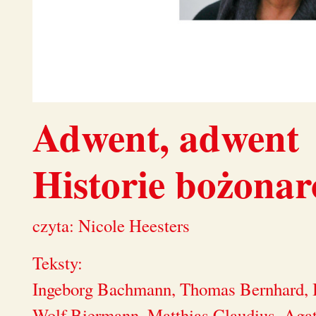
Adwent, adwent
Historie bożona
czyta: Nicole Heesters
Teksty:
Ingeborg Bachmann, Thomas Bernhard, B
Wolf Biermann, Matthias Claudius, Agat