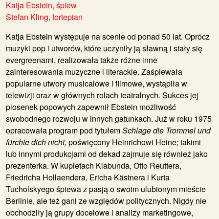
Katja Ebstein, śpiew
Stefan Kling, fortepian
Katja Ebstein
występuje na scenie od ponad 50 lat. Oprócz
muzyki pop i utworów, które uczyniły ją sławną i stały się
evergreenami, realizowała także różne inne
zainteresowania muzyczne i literackie. Zaśpiewała
popularne utwory musicalowe i filmowe, wystąpiła w
telewizji oraz w głównych rolach teatralnych. Sukces jej
piosenek popowych zapewnił Ebstein możliwość
swobodnego rozwoju w innych gatunkach. Już w roku 1975
opracowała program pod tytułem
Schlage die Trommel und
fürchte dich nicht,
poświęcony Heinrichowi Heine; takimi
lub innymi produkcjami od dekad zajmuje się również jako
prezenterka. W kupletach Klabunda, Otto Reuttera,
Friedricha Hollaendera, Ericha Kästnera i Kurta
Tucholskyego śpiewa z pasją o swoim ulubionym mieście
Berlinie, ale też gani ze względów politycznych. Nigdy nie
obchodziły ją grupy docelowe i analizy marketingowe,