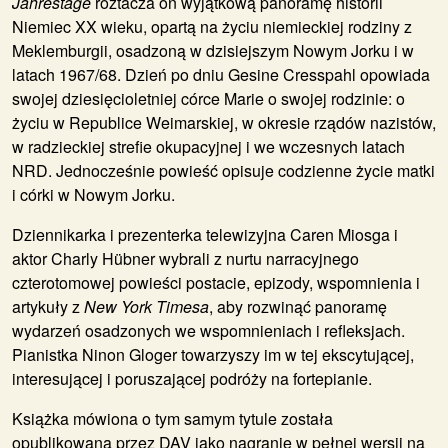
Jahrestage
roztacza on wyjątkową panoramę historii
Niemiec XX wieku, opartą na życiu niemieckiej rodziny z
Meklemburgii, osadzoną w dzisiejszym Nowym Jorku i w
latach 1967/68. Dzień po dniu Gesine Cresspahl opowiada
swojej dziesięcioletniej córce Marie o swojej rodzinie: o
życiu w Republice Weimarskiej, w okresie rządów nazistów,
w radzieckiej strefie okupacyjnej i we wczesnych latach
NRD. Jednocześnie powieść opisuje codzienne życie matki
i córki w Nowym Jorku.
Dziennikarka i prezenterka telewizyjna Caren Miosga i
aktor Charly Hübner wybrali z nurtu narracyjnego
czterotomowej powieści postacie, epizody, wspomnienia i
artykuły z
New York Timesa
, aby rozwinąć panoramę
wydarzeń osadzonych we wspomnieniach i refleksjach.
Pianistka Ninon Gloger towarzyszy im w tej ekscytującej,
interesującej i poruszającej podróży na fortepianie.
Książka mówiona o tym samym tytule została
opublikowana przez DAV jako nagranie w pełnej wersji na