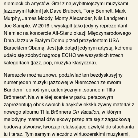
niemieckich artystów. Grał z najwybitniejszymi muzykami
jazzowymi takimi jak Dave Brubeck, Tony Bennett, Mark
Murphy, James Moody, Monty Alexander, Nils Landgren i
Joe Sample. W 2016 r. wystąpił jako jedyny reprezentant
Niemiec na koncercie All-Star z okazji Międzynarodowego
Dnia Jazzu w Białym Domu przed prezydentem USA
Barackiem Obamą. Jest jak dotąd jedynym artystą, któremu
udało się zdobyć nagrodę ECHO we wszystkich trzech
kategoriach (jazz, pop, muzyka klasyczna).
Nareszcie można znowu podziwiać ten bezdyskusyjny
numer jeden muzyki jazzowej w Niemczech ze swoim
Bandem
i donośnym, autentycznym „soundem Tilla
Brönnera“. Na wielkiej scenie w parku pałacowym
zaprezentują obok swoich klasyków ekskluzywny materiał z
nowego albumu Tilla Brönnera
On Vacation
, w którym
melodyjny materiał dźwiękowy przeplata się z zagadkową
budową utworów, tworząc relaksujące dźwięki do słuchania
tu i teraz. Tym samym wieczór z wirtuozerskimi muzykami,