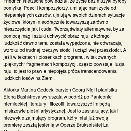
Friedrich Nietzsche powiedział, że życie bez muzyki byłoby
pomyłką. Poeci i kompozytorzy, umilając nam życie od
niepamiętnych czasów, ujmują w swoich dziełach sytuacje
życiowe, którym nieodłącznie towarzyszą zarówno
nieszczęścia jak i cuda. Tworzą światy alternatywne, by za
pomocą magii sztuki uchwycić obraz raju, z którego
ludzkość dawno temu została wypędzona, nie odwracają
wzroku od trudnej rzeczywistości i uciążliwej przeszłości. A
jeśli w tekstach i piosenkach programu, w tak zwanych
„pięknych“ fragmentach kompozycji, często powstaje iluzja
raju, to jest to prawie niepojęta próba transcendowania
ludzkich losów na Ziemi.
Aktorka
Martina Gedeck
, baryton
Georg Nigl
i pianistka
Elena Bashkirova
wyruszają w podróż po Panteonie
niemieckiej literatury i filozofii; towarzyszyć im będą
mistrzowie pieśni artystycznej. Jest to zaskakujący, jak i
niezwykle zajmujący program, który miał już swoją
premierę zeszłą jesienią w Operze Brukselskiej La