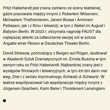
Fritzi Haberlandt jest znana zarówno ze sceny teatralnej,
gdzie pracowała między innymi z Robertem Wilsonem,
Michaelem Thalheimerem, Janem Bosse i Arminem
Petrasem, jak i z filmu i telewizji, w tym z
Nebel im August
i
Babylon Berlin
. W 2023 r. otrzymała nagrodę FAUST dla
najlepszej aktorki za odtworzenie swojej roli w sztuce
Angabe einer Person
w Deutsches Theater Berlin.
Devid Striesow, pochodzący z Bergen auf Rügen, studiował
w Akademii Sztuk Dramatycznych im. Ernsta Buscha w tym
samym roku co Fritzi Haberlandt. Najbardziej znany jest z
występów filmowych i telewizyjnych, w tym
Ich bin dann mal
weg
,
Drei
i z serialu kryminalnego
Schwatz & Schwartz
. W
teatrze współpracował lub współpracuje między innymi z
Jürgenem Goschem, Karin Beier i Thorstenem Lensingiem.