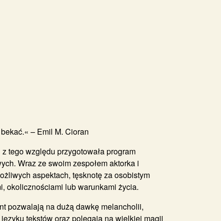
bekać.« – Emil M. Cioran
 i z tego względu przygotowała program
wych. Wraz ze swoim zespołem aktorka i
ożliwych aspektach, tęsknotę za osobistym
, okolicznościami lub warunkami życia.
t pozwalają na dużą dawkę melancholii,
 języku tekstów oraz polegają na wielkiej magii