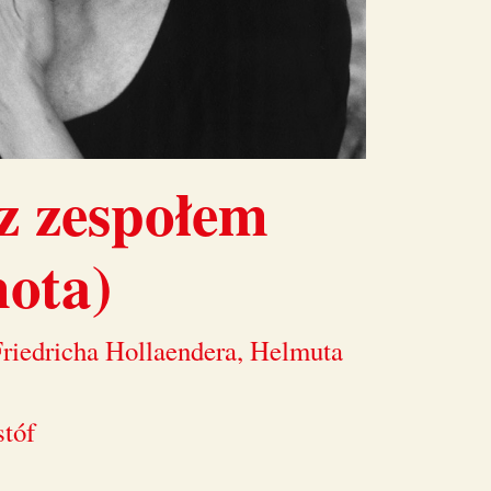
z zespołem
nota)
riedricha Hollaendera, Helmuta
stóf