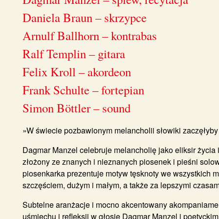
Daniela Braun – skrzypce
Arnulf Ballhorn – kontrabas
Ralf Templin – gitara
Felix Kroll – akordeon
Frank Schulte – fortepian
Simon Böttler – sound
»W świecie pozbawionym melancholii słowiki zaczęłyby 
Dagmar Manzel celebruje melancholię jako eliksir życia
złożony ze znanych i nieznanych piosenek i pieśni solo
piosenkarka prezentuje motyw tęsknoty we wszystkich m
szczęściem, dużym i małym, a także za lepszymi czasami
Subtelne aranżacje i mocno akcentowany akompaniamen
uśmiechu i refleksji w głosie Dagmar Manzel i poetyckim