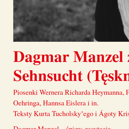
Dagmar Manzel 
Sehnsucht (Tęsk
Piosenki Wernera Richarda Heymanna, F
Oehringa, Hannsa Eislera i in.
Teksty Kurta Tucholskyʼego i Ágoty Kri
Dagmar Manzel – śpiew, recytacja