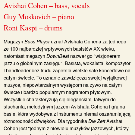
Avishai Cohen – bass, vocals
Guy Moskovich – piano
Roni Kaspi – drums
Magazyn
Bass Player
uznał Avishaia Cohena za jednego
ze 100 najbardziej wpływowych basistów XX wieku,
natomiast magazyn
DownBeat
nazwał go "wizjonerem
jazzu o globalnym zasięgu". Basista, wokalista, kompozytor
i bandleader bez trudu zapełnia wielkie sale koncertowe na
całym świecie. To uznanie zawdzięcza swojej wyjątkowej
muzyce, niepowtarzalnym występom na żywo na całym
świecie i bardzo popularnym nagraniom płytowym.
Wszystkie charakteryzują się eleganckim, łatwym do
słuchania, melodyjnym jazzem Avishaia Cohena i grą na
basie, która wydobywa z instrumentu niemal oszałamiającą
różnorodność dźwięków. Dla tygodnika
Die Zeit
Avishai
Cohen jest "jednym z niewielu muzyków jazzowych, którzy