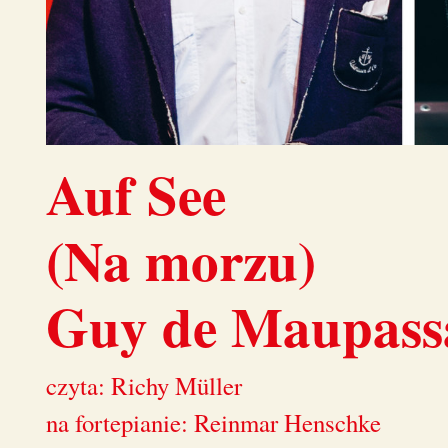
Auf See
(Na morzu)
Guy de Maupass
czyta: Richy Müller
na fortepianie: Reinmar Henschke