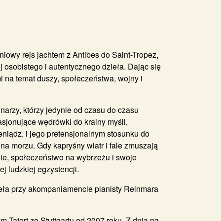
iowy rejs jachtem z Antibes do Saint-Tropez,
j osobistego i autentycznego dzieła. Dając się
mi na temat duszy, społeczeństwa, wojny i
arzy, którzy jedynie od czasu do czasu
asjonujące wędrówki do krainy myśli,
eniądz, i jego pretensjonalnym stosunku do
 na morzu. Gdy kapryśny wiatr i fale zmuszają
nie, społeczeństwo na wybrzeżu i swoje
 ludzkiej egzystencji.
zieła przy akompaniamencie pianisty Reinmara
 Tatort ze Stuttgartu od 2007 roku. Z dnia na