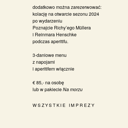
dodatkowo można zarezerwować:
kolację na otwarcie sezonu 2024
po wydarzeniu
Poznajcie Richy’ego Müllera
i Reinmara Henschke
podczas aperitifu.
3-daniowe menu
z napojami
i aperitifem włącznie
€ 85,- na osobę
lub w pakiecie
Na morzu
WSZYSTKIE IMPREZY