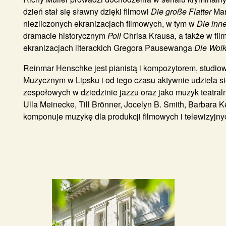
dzień stał się sławny dzięki filmowi
Die große Flatter
Mar
niezliczonych ekranizacjach filmowych, w tym w
Die inne
dramacie historycznym
Poll
Chrisa Krausa, a także w fil
ekranizacjach literackich Gregora Pausewanga
Die Wol
Reinmar Henschke jest pianistą i kompozytorem, studio
Muzycznym w Lipsku i od tego czasu aktywnie udziela si
zespołowych w dziedzinie jazzu oraz jako muzyk teatraln
Ulla Meinecke, Till Brönner, Jocelyn B. Smith, Barbara K
komponuje muzykę dla produkcji filmowych i telewizyjny