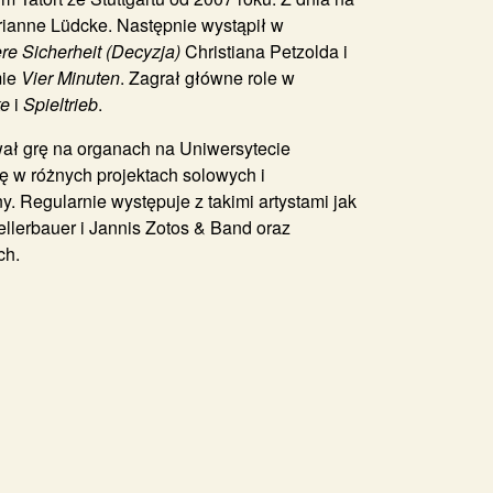
ianne Lüdcke. Następnie wystąpił w
re Sicherheit (Decyzja)
Christiana Petzolda i
mie
Vier Minuten
. Zagrał główne role w
ke
i
Spieltrieb
.
wał grę na organach na Uniwersytecie
ę w różnych projektach solowych i
y. Regularnie występuje z takimi artystami jak
ellerbauer i Jannis Zotos & Band oraz
ch.