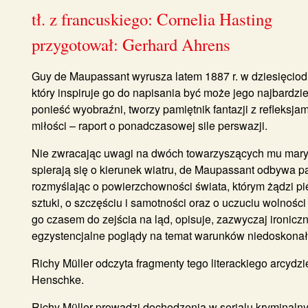
tł. z francuskiego: Cornelia Hasting
przygotował: Gerhard Ahrens
Guy de Maupassant wyrusza latem 1887 r. w dziesięciodn
który inspiruje go do napisania być może jego najbardzie
ponieść wyobraźni, tworzy pamiętnik fantazji z refleksja
miłości – raport o ponadczasowej sile perswazji.
Nie zwracając uwagi na dwóch towarzyszących mu maryn
spierają się o kierunek wiatru, de Maupassant odbywa p
rozmyślając o powierzchowności świata, którym żądzi pi
sztuki, o szczęściu i samotności oraz o uczuciu wolności
go czasem do zejścia na ląd, opisuje, zazwyczaj ironicz
egzystencjalne poglądy na temat warunków niedoskonałej
Richy Müller odczyta fragmenty tego literackiego arcyd
Henschke.
Richy Müller prowadzi dochodzenia w serialu kryminalnym