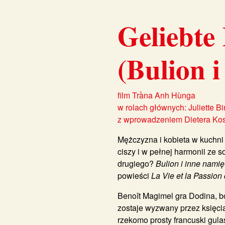
Geliebte
(Bulion i
film Trầna Anh Hùnga
w rolach głównych: Juliette B
z wprowadzeniem Dietera Kos
Mężczyzna i kobieta w kuchni
ciszy i w pełnej harmonii ze
drugiego?
Bulion i inne namię
powieści
La Vie et la Passion
Benoît Magimel gra Dodina, bo
zostaje wyzwany przez księci
rzekomo prosty francuski gula