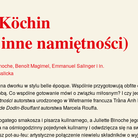
 Köchin
 inne namiętności)
inoche, Benoît Magimel, Emmanuel Salinger i in.
slicka
 na dworku w stylu belle époque. Wspólnie przygotowują obfit
 sobą. Co wspólne gotowanie mówi o związku miłosnym? I czy j
tności
autorstwa urodzonego w Wietnamie francuza Trầna
Anh 
 de Dodin-Bouffant
autorstwa Marcela Rouffa.
gatego smakosza i pisarza kulinarnego, a Juliette Binoche je
a na ośmiogodzinny pojedynek kulinarny i odwdzięcza się na 
sz pot-au-feu: artystyczne połączenie niewielu składników o w