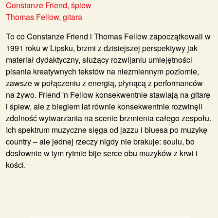
Constanze Friend, śpiew
Thomas Fellow, gitara
To co
Constanze Friend
i
Thomas Fellow
zapoczątkowali w
1991 roku w Lipsku, brzmi z dzisiejszej perspektywy jak
materiał dydaktyczny, służący rozwijaniu umiejętności
pisania kreatywnych tekstów na niezmiennym poziomie,
zawsze w połączeniu z energią, płynącą z performanców
na żywo.
Friend 'n Fellow
konsekwentnie stawiają na gitarę
i śpiew, ale z biegiem lat równie konsekwentnie rozwinęli
zdolność wytwarzania na scenie brzmienia całego zespołu.
Ich spektrum muzyczne sięga od jazzu i bluesa po muzykę
country – ale jednej rzeczy nigdy nie brakuje: soulu, bo
dosłownie w tym rytmie bije serce obu muzyków z krwi i
kości.