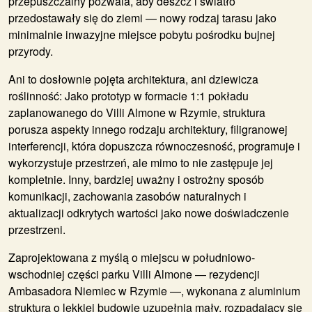
przepuszczalny pozwala, aby deszcz i światło
przedostawały się do ziemi — nowy rodzaj tarasu jako
minimalnie inwazyjne miejsce pobytu pośrodku bujnej
przyrody.
Ani to dosłownie pojęta architektura, ani dziewicza
roślinność: Jako prototyp w formacie 1:1 pokładu
zaplanowanego do Villi Almone w Rzymie, struktura
porusza aspekty innego rodzaju architektury, filigranowej
interferencji, która dopuszcza równoczesność, programuje i
wykorzystuje przestrzeń, ale mimo to nie zastępuje jej
kompletnie. Inny, bardziej uważny i ostrożny sposób
komunikacji, zachowania zasobów naturalnych i
aktualizacji odkrytych wartości jako nowe doświadczenie
przestrzeni.
Zaprojektowana z myślą o miejscu w południowo-
wschodniej części parku Villi Almone — rezydencji
Ambasadora Niemiec w Rzymie —, wykonana z aluminium
struktura o lekkiej budowie uzupełnia mały, rozpadający się